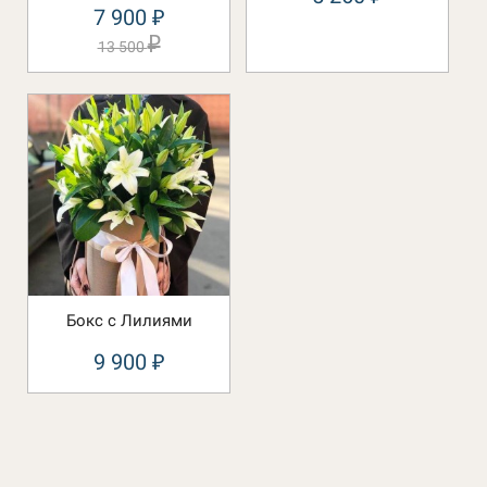
7 900
₽
₽
13 500
Бокс с Лилиями
9 900
₽