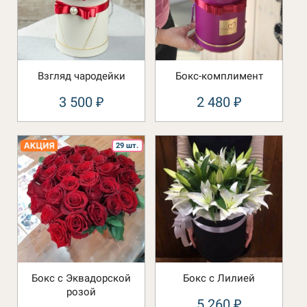
Взгляд чародейки
Бокс-комплимент
3 500
2 480
₽
₽
29 шт.
Бокс с Эквадорской
Бокс с Лилией
розой
5 260
₽