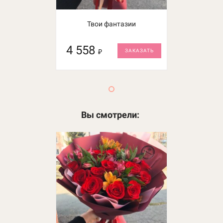
Твои фантазии
Хамелион
4 558
3 500
₽
₽
ЗАКАЗАТЬ
ЗАКАЗАТЬ
Вы смотрели: