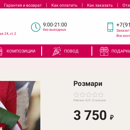
Гарантия и возврат
Как оплатить
Как заказать
От
9:00-21:00
+7(91
без выходных
Заказат
я 24, ст.2
Все кон
КОМПОЗИЦИИ
ПОВОД
ПОДАРК
Розмари
Рейтинг:
0
/5 -
0
голосов
3 750
₽