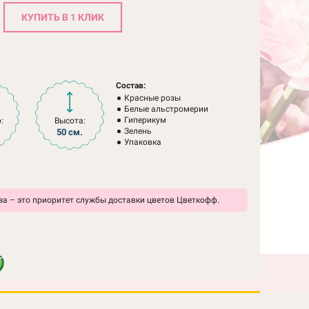
КУПИТЬ В 1 КЛИК
Состав:
Красные розы
Белые альстромерии
Гиперикум
:
Высота:
Зелень
50 см.
Упаковка
а – это приоритет службы доставки цветов Цветкофф.