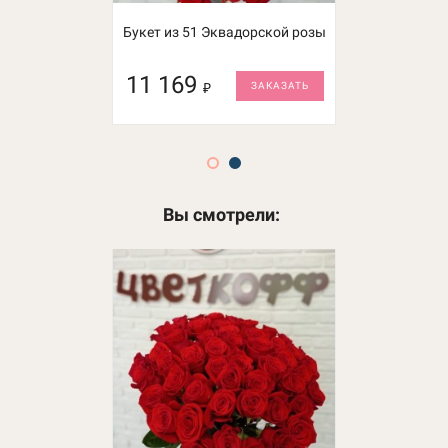
Букет из 51 Эквадорской розы
Букет из 25 роз Эквадор
11 169
4 975
₽
₽
ЗАКАЗАТЬ
ЗАКАЗАТЬ
Вы смотрели: