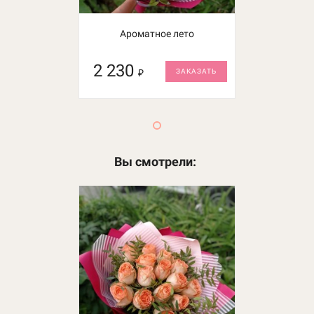
Букет Романтика
Ароматное лето
2 230
1 700
₽
₽
ЗАКАЗАТЬ
ЗАКАЗАТЬ
Вы смотрели: