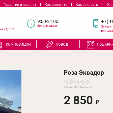
Гарантия и возврат
Как оплатить
Как заказать
От
9:00-21:00
+7(91
без выходных
Заказат
я 24, ст.2
Все кон
КОМПОЗИЦИИ
ПОВОД
ПОДАРК
Роза Эквадор
Рейтинг:
0
/5 -
0
голосов
2 850
₽