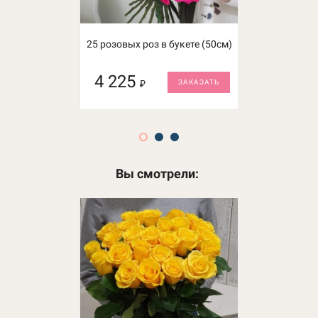
25 розовых роз в букете (50см)
17 красных роз
4 225
3 725
₽
₽
ЗАКАЗАТЬ
НЕТ В
НАЛИЧИИ
Вы смотрели: