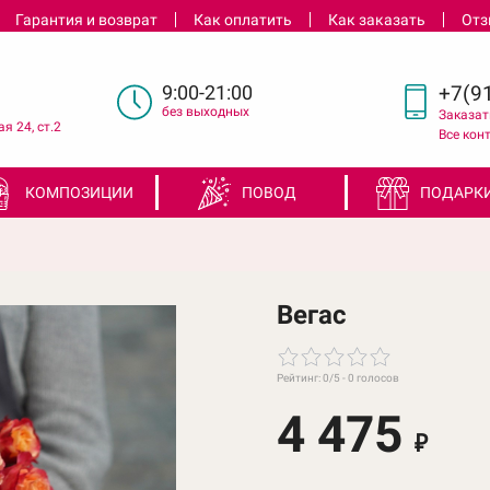
Гарантия и возврат
Как оплатить
Как заказать
От
9:00-21:00
+7(91
без выходных
Заказат
я 24, ст.2
Все кон
КОМПОЗИЦИИ
ПОВОД
ПОДАРК
Вегас
Рейтинг:
0
/5 -
0
голосов
4 475
₽