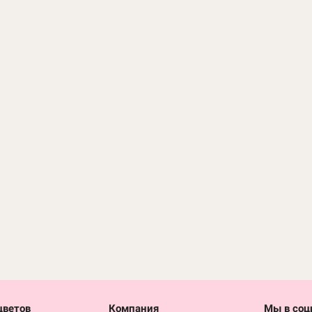
асных роз
Букет 25 желтых роз
Любим
4 225
6 800
ЗАКАЗАТЬ
₽
ЗАКАЗАТЬ
₽
цветов
Компания
Мы в соц