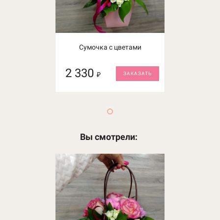
Букет с пионовидной розой
Сумочка с цветами
2 330
1 560
₽
₽
ЗАКАЗАТЬ
ЗАКАЗАТЬ
Вы смотрели: