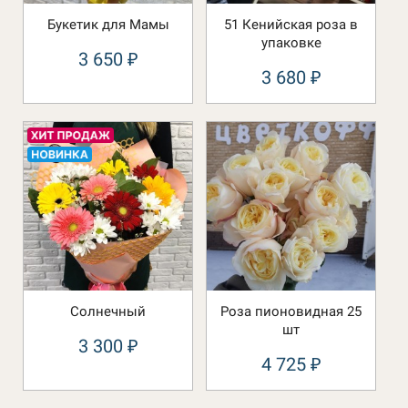
Букетик для Мамы
51 Кенийская роза в
упаковке
3 650
₽
3 680
₽
Солнечный
Роза пионовидная 25
шт
3 300
₽
4 725
₽