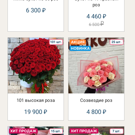
роз
6 300
₽
4 460
₽
₽
6 500
101 шт.
25 шт.
101 высокая роза
Созвездие роз
19 900
4 800
₽
₽
15 шт.
7 шт.