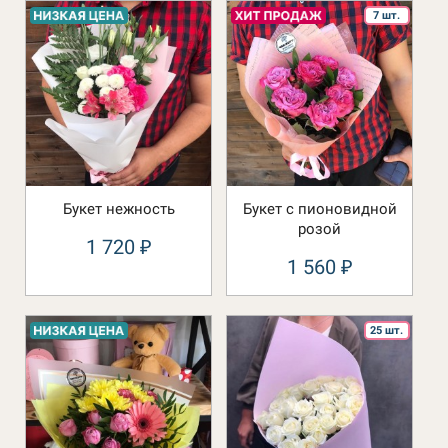
7 шт.
Букет нежность
Букет с пионовидной
розой
1 720
₽
1 560
₽
25 шт.