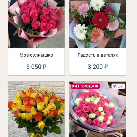
Моё солнышко
Радость в деталях
3 050
3 200
₽
₽
51 шт.