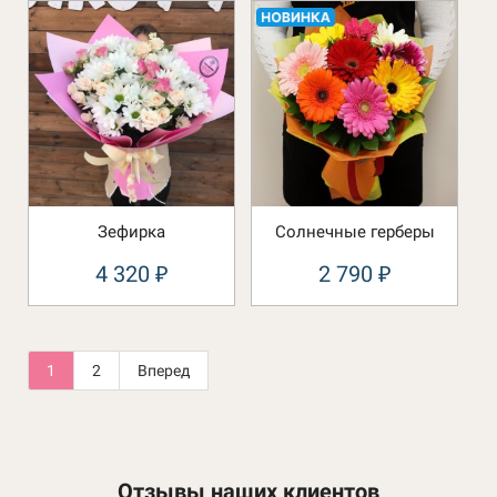
Зефирка
Солнечные герберы
4 320
2 790
₽
₽
1
2
Вперед
Отзывы наших клиентов