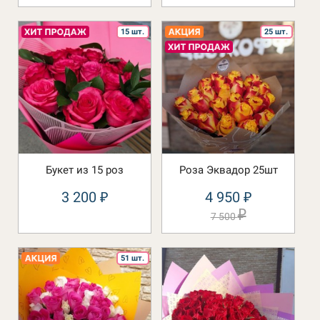
15 шт.
25 шт.
Букет из 15 роз
Роза Эквадор 25шт
3 200
4 950
₽
₽
₽
7 500
51 шт.