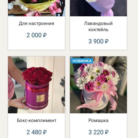
Для настроения
Лавандовый
коктейль
2 000
₽
3 900
₽
Бокс-комплимент
Ромашка
2 480
3 220
₽
₽