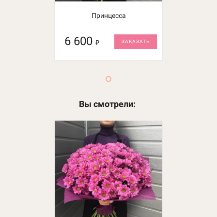
Принцесса
Сад чудес
6 600
6 950
₽
₽
ЗАКАЗАТЬ
ЗАКАЗАТЬ
Вы смотрели: